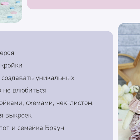
ероя
ыкройки
 создавать уникальных
о не влюбиться
ойками, схемами, чек-листом,
я выкроек
от и семейка Браун