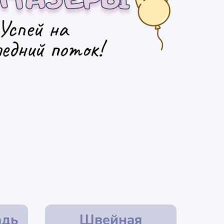
адь
Швейная