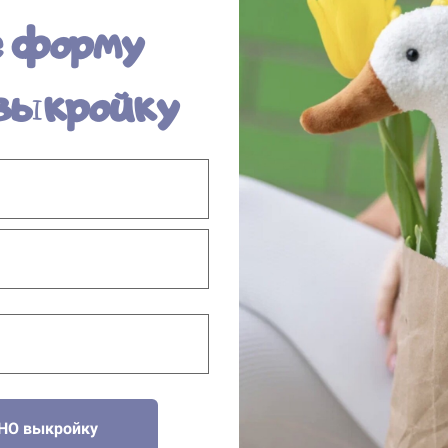
е форму
 выкройку
НО выкройку