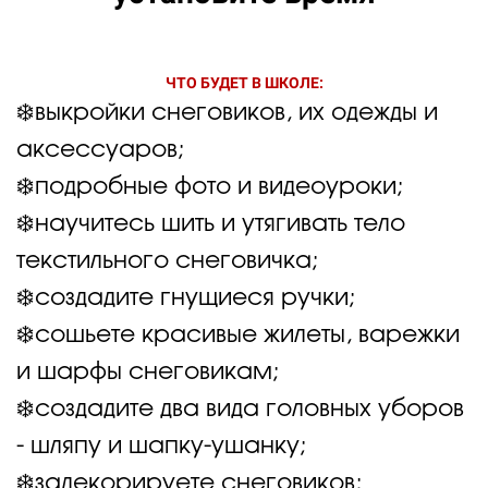
ЧТО БУДЕТ В ШКОЛЕ:
❄️
выкройки снеговиков, их одежды и
аксессуаров;
❄️подробные фото и видеоуроки;
❄️научитесь
шить и утягивать тело
текстильного снеговичка;
❄️создадите гнущиеся ручки;
❄️сошьете красивые жилеты, варежки
и шарфы снеговикам;
❄️создадите два вида головных уборов
- шляпу и шапку-ушанку;
❄️задекорируете снеговиков;