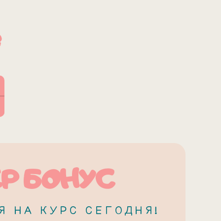
З
4
Р БОНУС
Я НА КУРС СЕГОДНЯ!