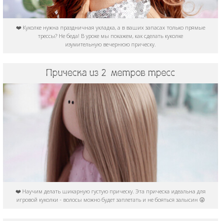
❤️ Куколке нужна праздничная укладка, а в ваших запасах только прямые
трессы? Не беда! В уроке мы покажем, как сделать куколке
изумительную вечернюю прическу.
Прическа из 2 метров тресс
❤️ Научим делать шикарную густую прическу. Эта прическа идеальна для
игровой куколки - волосы можно будет заплетать и не бояться залысин 😜