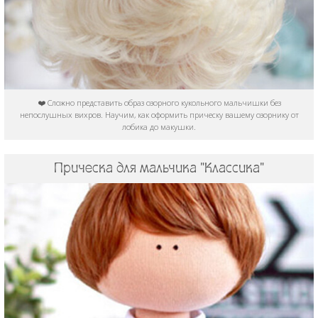
❤️ Сложно представить образ озорного кукольного мальчишки без
непослушных вихров. Научим, как оформить прическу вашему озорнику от
лобика до макушки.
Прическа для мальчика "Классика"