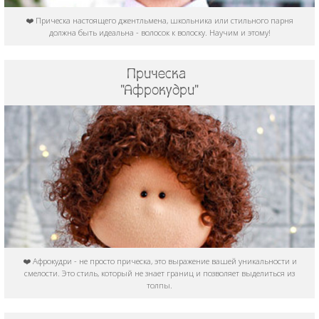
❤️ Прическа настоящего джентльмена, школьника или стильного парня
должна быть идеальна - волосок к волоску. Научим и этому!
Прическа
"Афрокудри"
❤️ Афрокудри - не просто прическа, это выражение вашей уникальности и
смелости. Это стиль, который не знает границ и позволяет выделиться из
толпы.