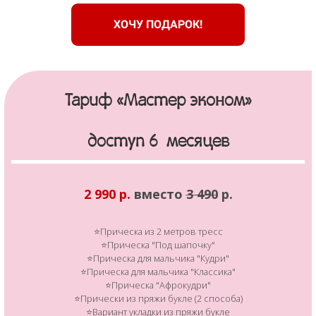
ХОЧУ ПОДАРОК!
Тариф «Мастер эконом»
доступ 6 месяцев
2 990 р.
вместо
3 490
р.
⭐Прическа из 2 метров тресс
⭐Прическа "Под шапочку"
⭐Прическа для мальчика "Кудри"
⭐Прическа для мальчика "Классика"
⭐Прическа "Афрокудри"
⭐Прически из пряжи букле (2 способа)
⭐Вариант укладки из пряжи букле