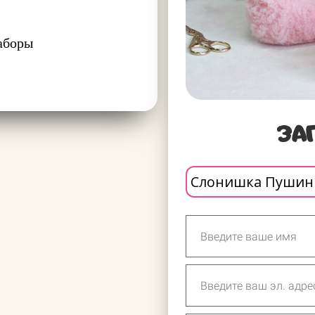
аборы
ЗА
Слонишка Пушин