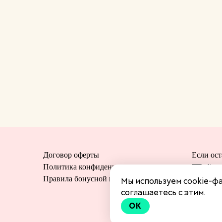
Договор оферты
Если ост
Политика конфиденциальности
direc
Правила бонусной программы
Служ
Мы используем cookie-фа
+7 (
соглашаетесь с этим.
OK