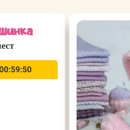
шинка
ест
00:59:50