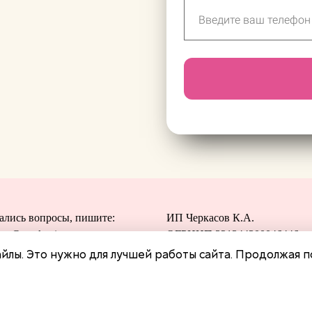
ались вопросы, пишите:
ИП Черкасов К.А.
tor@art-tkani.ru
ОГРНИП 321344300046446
ба заботы о клиентах
ИНН 300106724026
йлы. Это нужно для лучшей работы сайта. Продолжая п
919) 543-78-23