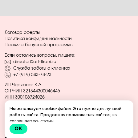
Договор оферты
Политика конфиденциальности
Правила бонусной программы
Если остались вопросы, пишите:
director@art-tkani.ru
Служба заботы о клиентах
+7 (919) 543-78-23
ИП Черкасов К.А.
ОГРНИП 321344300046446
ИНН 300106724026
Мы используем cookie-файлы. Это нужно для лучшей
Социальные сети:
работы сайта. Продолжая пользоваться сайтом, вы
Вконтакте
соглашаетесь с этим.
Одноклассники
Telegram
OK
Youtube