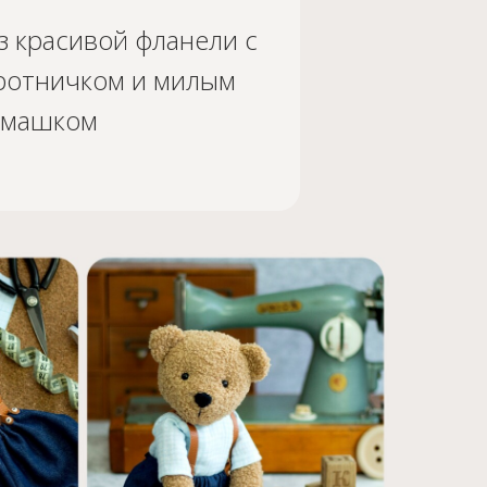
з красивой фланели с
ротничком и милым
рмашком