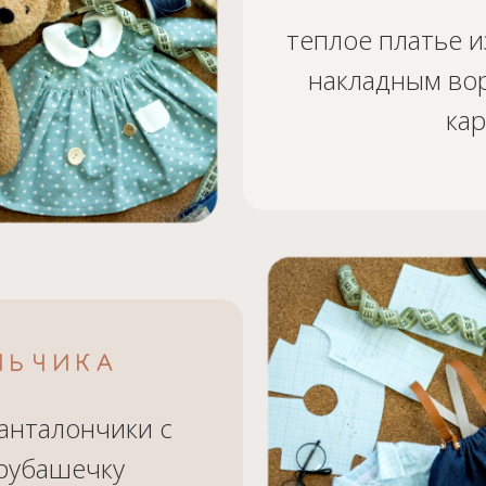
теплое платье и
накладным во
ка
ЛЬЧИКА
анталончики с
рубашечку